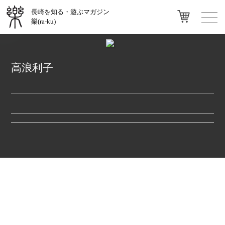
長崎を知る・遊ぶマガジン
toggl
樂(ra-ku)
navig
高浪利子