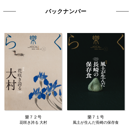
バックナンバー
樂７２号
樂７１号
花咲き誇る 大村
風土が生んだ長崎の保存食