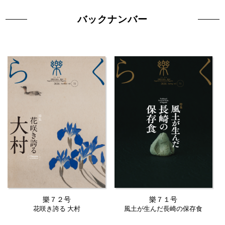
バックナンバー
樂７２号
樂７１号
花咲き誇る 大村
風土が生んだ長崎の保存食