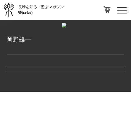
長崎を知る・遊ぶマガジン
toggl
樂(ra-ku)
navig
岡野雄一