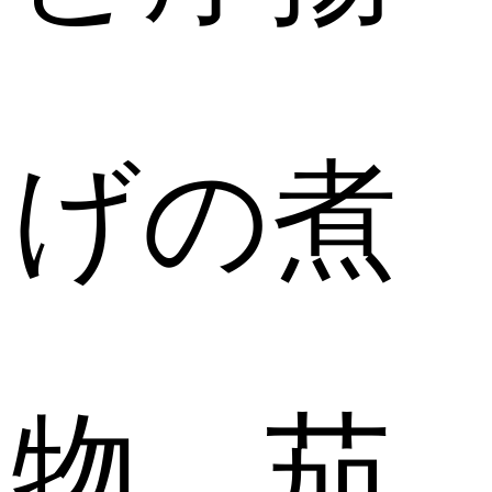
げの煮
物、茄