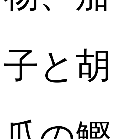
子と胡
瓜の鰹