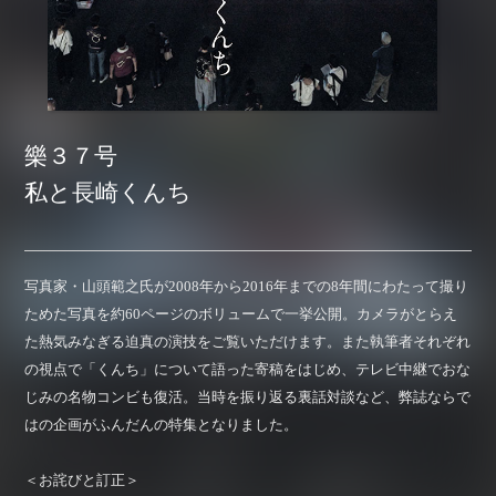
樂３７号
私と長崎くんち
写真家・山頭範之氏が2008年から2016年までの8年間にわたって撮り
ためた写真を約60ページのボリュームで一挙公開。カメラがとらえ
た熱気みなぎる迫真の演技をご覧いただけます。また執筆者それぞれ
の視点で「くんち」について語った寄稿をはじめ、テレビ中継でおな
じみの名物コンビも復活。当時を振り返る裏話対談など、弊誌ならで
はの企画がふんだんの特集となりました。
＜お詫びと訂正＞