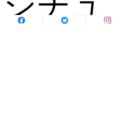
シチュ
ー
読み切り短編連作「ながさき奇譚」第三十四回