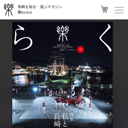
長崎を知る・遊ぶマガジン
toggl
樂(ra-ku)
navig