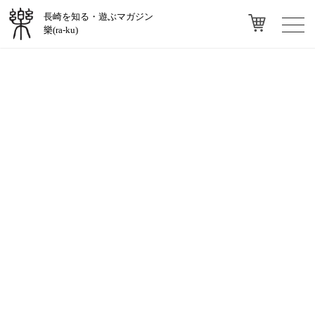
長崎を知る・遊ぶマガジン
toggl
樂(ra-ku)
navig