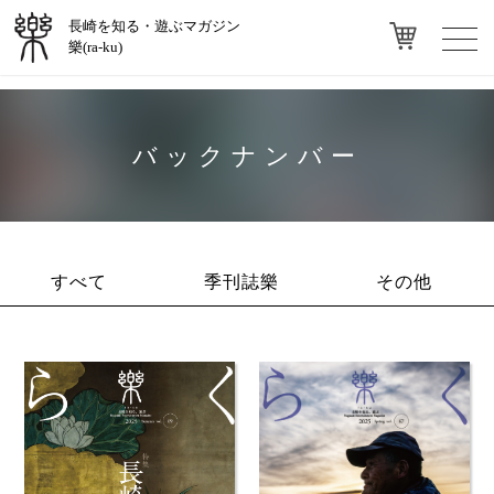
長崎を知る・遊ぶマガジン
toggl
樂(ra-ku)
navig
バックナンバー
すべて
季刊誌樂
その他