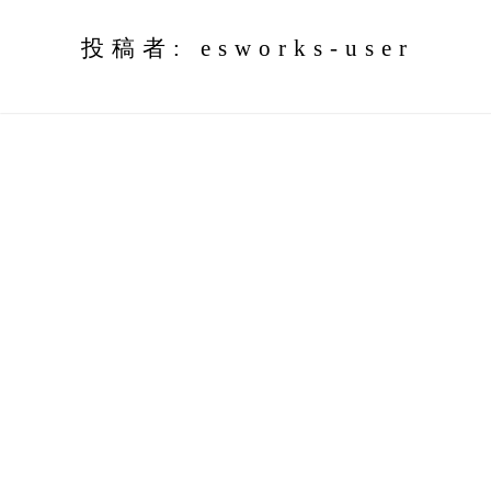
長崎を知る・遊ぶマガジン
toggl
投稿者:
esworks-user
樂(ra-ku)
navig